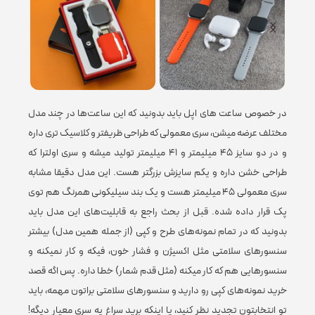
کابل شارژ وایرلس برای ساعت
,
کابل شارژ
اقلام همراه
لایتنینگ برای هندزفری
,
کارت راهنمای
فارسی
در خصوص ساعت‌ های اپل باید بدونید که این ساعت‌ها در چند مدل
مختلف عرضه میشن، سری معمولی که طراحی ظریفتر و کلاسیک تری داره
توضیحات سازگاری
سازگار با اندروید و IOS
و در دو سایز ۴۵ میلیمتر و ۴۱ میلیمتر تولید میشه و سری اولترا که
طراحی خشن داره و یکم سایزش بزرگتر هست. این مدل دقیقا مشابه
سری معمولی ۴۵ میلیمتر هست و یک بند سیلیکونی همرنگ هم توی
اپلیکیشن اختصاصی
دارد
پک قرار داده شده. قبل از بحث راجع به قابلیت‌های این مدل باید
بدونید که در تمام نمونه‌های طرح و کپی (از جمله همین مدل) بیشتر
سنسورهای سلامتی مثل اکسیژن و فشار خون، فیکه و کار نمیکنه و
نوع کاربری
روزمره
,
رسمی
,
ورزشی
سنسورهایی هم که کار میکنه (مثل قدم شمار) خطا داره. پس اگه قصد
خرید نمونه‌های کپی رو دارید و سنسورهای سلامتی براتون مهمه، باید
تو انتخابتون تجدید نظر کنید، یا اینکه برید سراغ یه سری معیار دیگه!