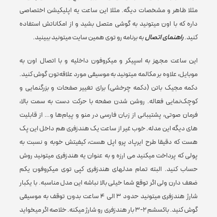
جنس بند
سیلیکونی
مثلا ظاهر و مشخصات دیگه. مثلا این ساعت یه اپلیکیشن اختصاصی
داره که با اون میتونید به گوشی متصل بشید و از امکاناتش استفاده
کنید.
راهنمای اتصال
به برنامه رو توی همین سایت میتونید ببینید.
حدود ۳ تا ۴
عمر باتری هدفون در حالت مکالمه
این ساعت مجهز به اسپیکر و میکروفون داخلیه و با اتصال اون به
ساعت بسته به
شدت صدا
موبایل، علاوه بر مکالمه میتونید به موسیقی مورد علاقه‌تون گوش کنید.
دکمه مجیک باتن (دکمه چرخشی) برای تغییر صفحات و بزرگنمایی و
کوچک‌نمایی فعاله. روشن شدن صفحه با حرکت دست به سمت بالا،
جنس بدنه
فلز
فرمان صوتی، پشتیبانی از زبان فارسی در منو و پیام‌ها و… از قابلیت
های دیگه‌ این مدله. خوب غیر از ساعت یک هندزفری هم داخل این پک
هست که دقیقا طرح ایرپاد پرو اپل هست، کیفیتش خوبه و نسبت به
رنگ
مشکی
,
طلایی
پولی که پرداخت میکنید می ارزه و به عنوان یه هندزفری میتونید روش
حساب کنید. البته تمام مدلهای هندزفری کپی توی میکروفون یکم
ضعف دارن ولی اگر توقع شما خیلی بالا نباشه این مدل مناسبه. با یکبار
برند
نوراکس
شارژ هندزفری میتونید حدود ۳ الی ۴ ساعت بدون توقف به موسیقی
گوش کنید. باکسشم ۲-۳ بار هندزفری رو شارژ میکنه. خلاصه اگر میخواید