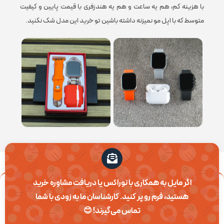
با هزینه کم، هم یه ساعت و هم یه هندزفری با قیمت پایین و کیفیت
حس‌گرها
گام شمار
متوسط که با اپل مو نمیزنه داشته باشین تو خرید این مدل شک نکنید.
مناسب برای
آقایان و بانوان
امکان مکالمه مستقیم
ندارد
نوع قفل بند
پین بند
اگر مایل به همکاری با نوراکس یا دریافت مشاوره خرید
اتصالات
Bluetooth
هستید، فرم رو پر کنید. کارشناسان ما به زودی با شما
تماس می‌گیرند! 😊