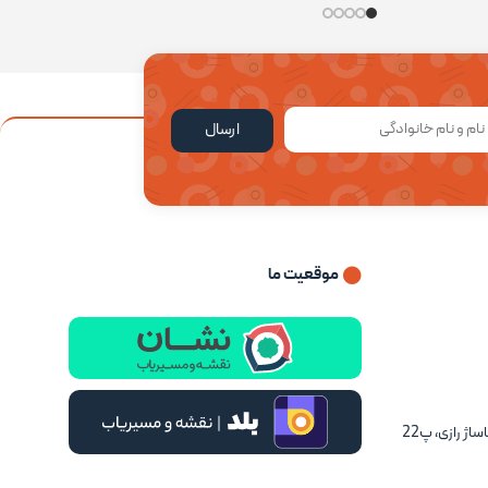
سازگار با اندروید و IOS
ارسال
آقایان و بانوان
موقعیت ما
اژ رازی، پ22