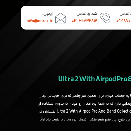
 تماس:
شماره تماس:
ایمیل:
info@nurax.ir
۰۲۱-۶۶۷۴۲۸۱۲
۰۹۱۹۸۷
به حساب میان؛ برای همین هر چقدر که برای خریدش زمان
ذابی دارن که به شما این امکان رو میدن که بدون استفاده از
گوشی، یه سری از کارهای روزمره رو انجام بدین. یکی از این مدلای جذاب Ultra 2 With Airpod Pro And Band Collection هستش که
و طرح اپل هم همراهشه. ضمنا این مدل با هفت بند ارائه