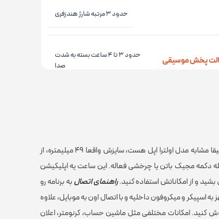
حدود ۳ مرتبه شارژ هندزفری
حدود ۳ تا ۴ ساعت بسته به شدت
حالت پخش موسیقی
صدا
 محفظه
حدود ۲ ساعت
مستطیل
راجع به ساعت این پک باید بدونید، این مدل دقیقا مشابه مدل اولترا اپل هست، سایزش واقعا ۴۹ میلیمتره، از
له دکمه مجیک باتن یا چرخشی فعاله. این ساعت یه اپلیکیشن
بشید و از امکاناتش استفاده کنید.
راهنمای اتصال
به برنامه رو
روزمره
 اسپیکر و میکروفون داخلیه و با اتصال اون به موبایل، علاوه
گوش کنید. امکانات مختلفی مثل ماشین حساب، کرنومتر، اعلان