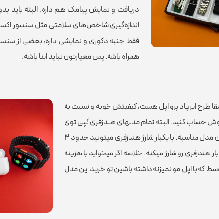
دریافت و نمایش پیامک هم داره. البته باید بد
برند
اندازه‌گیری شاخص‌های سلامتی مثل سنسور اکسیژن
فقط جنبه دکوری و نمایشی داره، بعضی از سنسور
قابلیت تعویض بند
همراه باشه. پس معیارتون نباید اینا باشه.
قابلیت‌های ساعت هوشم
 طرح ایرپاد پرو اپل هست، کیفیتش خوبه و نسبت به
 روش حساب کنید. البته تمام مدلهای هندزفری کپی توی
میکروفون یکم ضعف دارن ولی اگر توقع شما خیلی بالا نباشه این مدل مناسبه. با یکبار شارژ هندزفری میتونید حدود ۳
لی ۴ ساعت بدون توقف به موسیقی گوش کنید. باکسشم ۲-۳ بار هندزفری رو شارژ میکنه. خلاصه اگر میخواید با هزینه
قابلیت های ویژه
ط که با اپل مو نمیزنه داشته باشین تو خرید این مدل
هفت
اقلام همراه