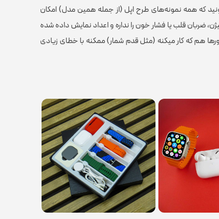
ونید که همه نمونه‌های طرح اپل (از جمله همین مدل) امکان
نوراکس
، ضربان قلب یا فشار خون را نداره و اعداد نمایش داده شده
ها هم که کار میکنه (مثل قدم شمار) ممکنه با خطای زیادی
دارد
صفحه نمایش رنگی
,
صفحه نمایش لمسی
,
کنترل
ند
موسیقی (Music Player)
,
قابلیت مکالمه از طریق
بلوتوث
,
پشتیبانی از زبان فارسی در منو و سیستم‌عامل
دارای هفت بند با طرح ها و رنگ های متفاوت
 بند مختلف، کابل شارژ وایرلس، کارت راهنمای فارسی، کابل شارژ
لایتنینگ هندزفری